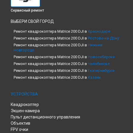
Сервисный ремонт
ВЫБЕРИ СВОЙ ГОРОД
Ремонт квадрокоптера Matrice 200 DJI в
Краснодаре
Ремонт квадрокоптера Matrice 200 DJI в
Ростове-на-Дону
Ремонт квадрокоптера Matrice 200 DJI в
Нижнем
Новгороде
Ремонт квадрокоптера Matrice 200 DJI в
Новосибирске
Ремонт квадрокоптера Matrice 200 DJI в
Челябинске
Ремонт квадрокоптера Matrice 200 DJI в
Екатеринбурге
Ремонт квадрокоптера Matrice 200 DJI в
Казани
Ремонт квадрокоптера Matrice 200 DJI в
Уфе
Ремонт квадрокоптера Matrice 200 DJI в
Воронеже
УСТРОЙСТВА
Ремонт квадрокоптера Matrice 200 DJI в
Волгограде
Квадрокоптер
Ремонт квадрокоптера Matrice 200 DJI в
Барнауле
Экшен-камера
Ремонт квадрокоптера Matrice 200 DJI в
Ижевске
Пульт дистанционного управления
Ремонт квадрокоптера Matrice 200 DJI в
Тольятти
Объектив
Ремонт квадрокоптера Matrice 200 DJI в
Ярославле
FPV очки
Ремонт квадрокоптера Matrice 200 DJI в
Саратове